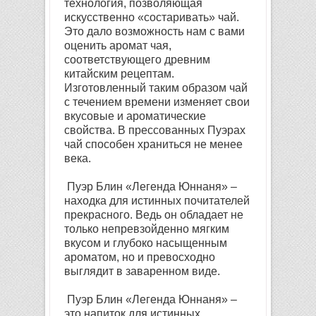
технология, позволяющая
искусственно «состаривать» чай.
Это дало возможность нам с вами
оценить аромат чая,
соответствующего древним
китайским рецептам.
Изготовленный таким образом чай
с течением времени изменяет свои
вкусовые и ароматические
свойства. В прессованных Пуэрах
чай способен храниться не менее
века.
Пуэр Блин «Легенда Юннаня» –
находка для истинных почитателей
прекрасного. Ведь он обладает не
только непревзойденно мягким
вкусом и глубоко насыщенным
ароматом, но и превосходно
выглядит в заваренном виде.
Пуэр Блин «Легенда Юннаня» –
это напиток для истинных