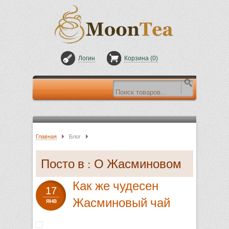
Логин
Корзина (
0
)
Главная
Блог
Посто в : О Жасминовом
Как же чудесен
чае
17
Жасминовый чай
ЯНВ